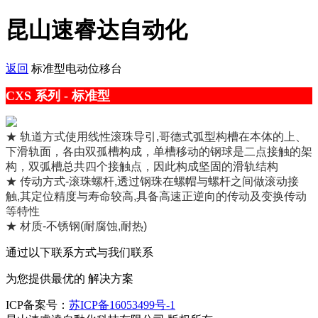
昆山速睿达自动化
返回
标准型电动位移台
CXS 系列 - 标准型
★ 轨道方式使用线性滚珠导引,哥德式弧型构槽在本体的上、
下滑轨面，各由双孤槽构成，单槽移动的钢球是二点接触的架
构，双弧槽总共四个接触点，因此构成坚固的滑轨结构
★ 传动方式-滚珠螺杆,透过钢珠在螺帽与螺杆之间做滚动接
触,其定位精度与寿命较高,具备高速正逆向的传动及变换传动
等特性
★ 材质-不锈钢(耐腐蚀,耐热)
通过以下联系方式与我们联系
为您提供最优的
解决方案
ICP备案号：
苏ICP备16053499号-1